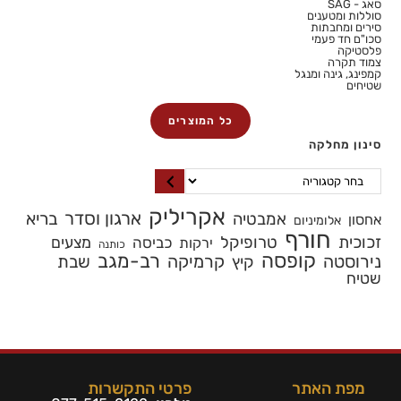
סאג - SAG
סוללות ומטענים
סירים ומחבתות
סכו"ם חד פעמי
פלסטיקה
צמוד תקרה
קמפינג, גינה ומנגל
שטיחים
כל המוצרים
סינון מחלקה
אקריליק
ארגון וסדר
בריא
אמבטיה
אחסון
אלומיניום
חורף
זכוכית
טרופיקל
כביסה
מצעים
ירקות
כותנה
קופסה
רב-מגב
נירוסטה
קרמיקה
שבת
קיץ
שטיח
מפת האתר
פרטי התקשרות