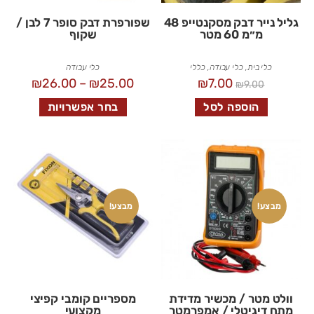
גליל נייר דבק מסקנטייפ 48
שפורפרת דבק סופר 7 לבן /
מ״מ 60 מטר
שקוף
כלי בית
,
כלי עבודה
,
כללי
כלי עבודה
₪
26.00
–
₪
25.00
₪
7.00
₪
9.00
הוספה לסל
בחר אפשרויות
מבצע!
מבצע!
וולט מטר / מכשיר מדידת
מספריים קומבי קפיצי
מתח דיגיטלי / אמפרמטר
מקצועי