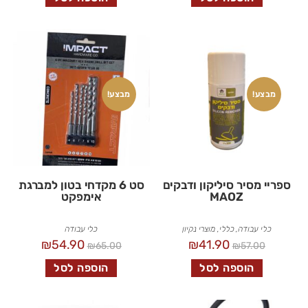
מבצע!
מבצע!
ספריי מסיר סיליקון ודבקים
סט 6 מקדחי בטון למברגת
MAOZ
אימפקט
כלי עבודה
,
כללי
,
מוצרי נקיון
כלי עבודה
₪
54.90
₪
41.90
₪
65.00
₪
57.00
הוספה לסל
הוספה לסל