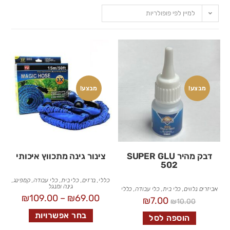
למיין לפי פופולריות
מבצע!
מבצע!
דבק מהיר SUPER GLU
צינור גינה מתכווץ איכותי
502
כללי
,
ברזים
,
כלי בית
,
כלי עבודה
,
קמפינג,
גינה ומנגל
אביזרים נלווים
,
כלי בית
,
כלי עבודה
,
כללי
₪
109.00
–
₪
69.00
₪
7.00
₪
10.00
בחר אפשרויות
הוספה לסל