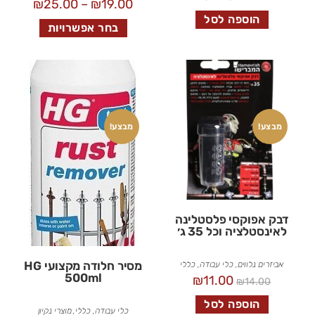
₪
25.00
–
₪
19.00
הוספה לסל
בחר אפשרויות
מבצע!
מבצע!
דבק אפוקסי פלסטלינה
לאינסטלציה וכל 35 ג׳
מסיר חלודה מקצועי HG
אביזרים נלווים
,
כלי עבודה
,
כללי
500ml
₪
11.00
₪
14.00
הוספה לסל
כלי עבודה
,
כללי
,
מוצרי נקיון