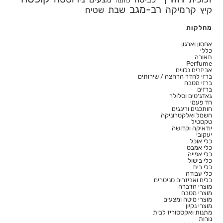
כותנה
רב-מגב
קרמיקה
קיץ
שבת
שטיח
מחלקות
אחסון וארגון
כללי
תאורה
Perfume
אביזרים נלווים
ברזי לחדר הרחצה / שירותים
ברזי מטבח
ברזים
גאדג׳טים וסלולר
חד פעמי
חותכנים ורינגים
חשמל ואלקטרוניקה
טקסטיל
יודאיקה וקדושה
יעקובי
כלי אוכל
כלי אמבט
כלי אפייה
כלי בישול
כלי בית
כלי עבודה
כלים ואביזרים סניטרים
מוצרי הדברה
מוצרי מטבח
מוצרי מיטה ומצעים
מוצרי נקיון
מתנות ואקססוריז לבית
נורות