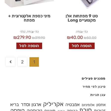
סט 9 מפתחות אלן
מיני כספת אלקטרונית +
מקצועיים Long
מפתח
כלי עבודה
כלי עבודה
,
כללי
₪
279.90
₪
40.00
₪
319.90
₪
50.00
הוספה לסל
הוספה לסל
2
1
מסננים פעילים
סינון לפי מחיר
ענן תגיות
אקריליק
ארגון וסדר
אמבטיה
בריא
אחסון
אלומיניום
חורף
קופסה
נירוסטה
זכוכית
מצעים
כביסה