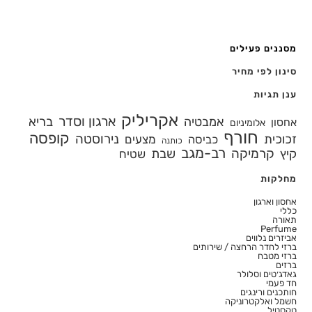
מסננים פעילים
סינון לפי מחיר
ענן תגיות
אקריליק
ארגון וסדר
אמבטיה
בריא
אחסון
אלומיניום
חורף
קופסה
נירוסטה
זכוכית
מצעים
כביסה
כותנה
רב-מגב
קרמיקה
קיץ
שבת
שטיח
מחלקות
אחסון וארגון
כללי
תאורה
Perfume
אביזרים נלווים
ברזי לחדר הרחצה / שירותים
ברזי מטבח
ברזים
גאדג׳טים וסלולר
חד פעמי
חותכנים ורינגים
חשמל ואלקטרוניקה
טקסטיל