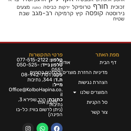
חורף
זכוכית
טרופיקל
כביסה
מצעים
ירקות
כותנה
קופסה
רב-מגב
נירוסטה
קרמיקה
שבת
קיץ
שטיח
מפת האתר
פרטי התקשרות
טלפון:
077-515-2122
דף הבית
אודות
טלפון נייד:
050-525-
0551
מדיניות החזרת מוצרים והחזרים כספיים
פקס:
08-942-7101
ת.ד:
344, נתיבות
הצהרת נגישות
מייל:
Office@KolboHapina.co.
המוצרים שלנו
il
כתובת:
הרב שפירא 3,
סל הקניות
תקנון אתר
נתיבות
(ניתן לרשום בו
ויז: כל-בו
צור קשר
הפינה)