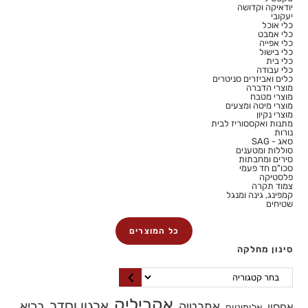
יודאיקה וקדושה
יעקובי
כלי אוכל
כלי אמבט
כלי אפייה
כלי בישול
כלי בית
כלי עבודה
כלים ואביזרים סניטרים
מוצרי הדברה
מוצרי מטבח
מוצרי מיטה ומצעים
מוצרי נקיון
מתנות ואקססוריז לבית
נורות
סאג - SAG
סוללות ומטענים
סירים ומחבתות
סכו"ם חד פעמי
פלסטיקה
צמוד תקרה
קמפינג, גינה ומנגל
שטיחים
כל המוצרים
סינון מחלקה
אקריליק
ארגון וסדר
בריא
אמבטיה
אחסון
אלומיניום