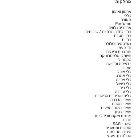
מחלקות
אחסון וארגון
כללי
תאורה
Perfume
אביזרים נלווים
ברזי לחדר הרחצה / שירותים
ברזי מטבח
ברזים
גאדג׳טים וסלולר
חד פעמי
חותכנים ורינגים
חשמל ואלקטרוניקה
טקסטיל
יודאיקה וקדושה
יעקובי
כלי אוכל
כלי אמבט
כלי אפייה
כלי בישול
כלי בית
כלי עבודה
כלים ואביזרים סניטרים
מוצרי הדברה
מוצרי מטבח
מוצרי מיטה ומצעים
מוצרי נקיון
מתנות ואקססוריז לבית
נורות
סאג - SAG
סוללות ומטענים
סירים ומחבתות
סכו"ם חד פעמי