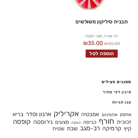
תבנית סיליקון משולשים
כלי אפייה
,
מוצרי מטבח
₪
35.00
₪
40.00
הוספה לסל
מסננים פעילים
סינון לפי מחיר
ענן תגיות
אקריליק
ארגון וסדר
אמבטיה
בריא
אחסון
אלומיניום
חורף
קופסה
נירוסטה
זכוכית
מצעים
כביסה
כותנה
רב-מגב
קרמיקה
קיץ
שבת
שטיח