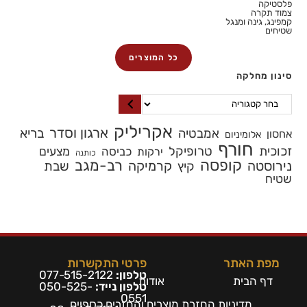
פלסטיקה
צמוד תקרה
קמפינג, גינה ומנגל
שטיחים
כל המוצרים
סינון מחלקה
אקריליק
ארגון וסדר
בריא
אמבטיה
אחסון
אלומיניום
חורף
זכוכית
טרופיקל
כביסה
מצעים
ירקות
כותנה
קופסה
רב-מגב
נירוסטה
קרמיקה
שבת
קיץ
שטיח
מפת האתר
פרטי התקשרות
טלפון:
077-515-2122
דף הבית
אודות
טלפון נייד:
050-525-
0551
מדיניות החזרת מוצרים והחזרים כספיים