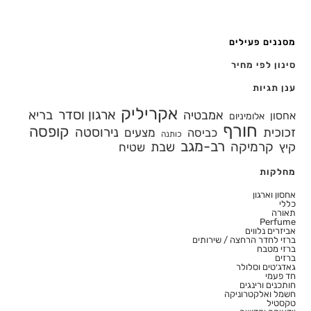
מסננים פעילים
סינון לפי מחיר
ענן תגיות
אקריליק
ארגון וסדר
אמבטיה
בריא
אחסון
אלומיניום
חורף
קופסה
נירוסטה
זכוכית
מצעים
כביסה
כותנה
רב-מגב
קרמיקה
קיץ
שבת
שטיח
מחלקות
אחסון וארגון
כללי
תאורה
Perfume
אביזרים נלווים
ברזי לחדר הרחצה / שירותים
ברזי מטבח
ברזים
גאדג׳טים וסלולר
חד פעמי
חותכנים ורינגים
חשמל ואלקטרוניקה
טקסטיל