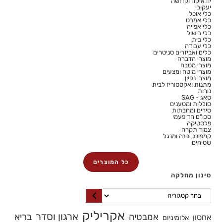
יודאיקה וקדושה
יעקובי
כלי אוכל
כלי אמבט
כלי אפייה
כלי בישול
כלי בית
כלי עבודה
כלים ואביזרים סניטרים
מוצרי הדברה
מוצרי מטבח
מוצרי מיטה ומצעים
מוצרי נקיון
מתנות ואקססוריז לבית
נורות
סאג - SAG
סוללות ומטענים
סירים ומחבתות
סכו"ם חד פעמי
פלסטיקה
צמוד תקרה
קמפינג, גינה ומנגל
שטיחים
כל המוצרים
סינון מחלקה
אקריליק
ארגון וסדר
בריא
אמבטיה
אחסון
אלומיניום