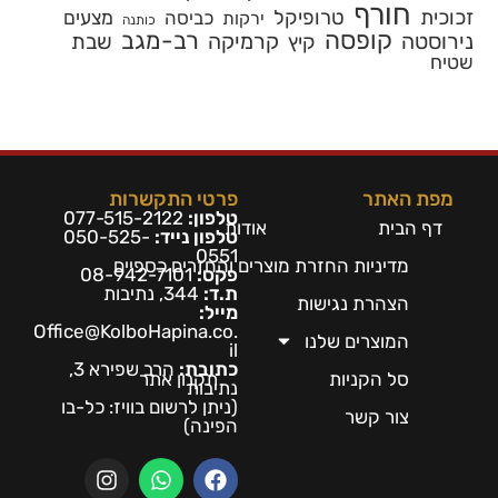
חורף
זכוכית
טרופיקל
כביסה
מצעים
ירקות
כותנה
קופסה
רב-מגב
נירוסטה
קרמיקה
שבת
קיץ
שטיח
מפת האתר
פרטי התקשרות
טלפון:
077-515-2122
דף הבית
אודות
טלפון נייד:
050-525-
0551
מדיניות החזרת מוצרים והחזרים כספיים
פקס:
08-942-7101
ת.ד:
344, נתיבות
הצהרת נגישות
מייל:
Office@KolboHapina.co.
המוצרים שלנו
il
כתובת:
הרב שפירא 3,
סל הקניות
תקנון אתר
נתיבות
(ניתן לרשום בו
ויז: כל-בו
צור קשר
הפינה)