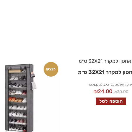
מבצע!
 למקרר 32X21 ס״מ
חסון וארגון
,
כלי בית
,
פלסטיקה
₪
24.00
₪
30.00
הוספה לסל