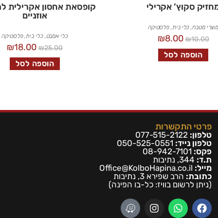
חזיק סקוץ’ אקרילי
קופסאת אחסון אקרילית למ
אוזניים
וצרי מטבח
,
כלי בית
,
פלסטיקה
כלי אמבט
,
כלי בית
,
פלסטיקה
₪
8.00
₪
10.00
₪
18.00
₪
25.00
הוספה לסל
הוספה לסל
פרטי התקשרות
טלפון:
077-515-2122
טלפון נייד:
050-525-0551
פקס:
08-942-7101
ת.ד:
344, נתיבות
מייל:
Office@KolboHapina.co.il
כתובת:
הרב שפירא 3, נתיבות
(ניתן לרשום בו
ויז: כל-בו הפינה)