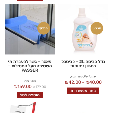
מבצע!
מבצע!
נוזל כביסה 2L – כביסכל
פאסר – גשר להעברת מי
במגוון ניחוחות
השטיפה מעל המסילות –
PASSER
Perfume
,
מוצרי נקיון
מוצרי נקיון
₪
42.00
–
₪
40.00
₪
159.00
₪
179.00
בחר אפשרויות
הוספה לסל