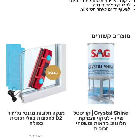
לנקות בעדינות ולשטוף מיד במים.
להבריק במטלית רכה.
לשטוף ידיים לאחר השימוש.
מוצרים קשורים
מבצע!
Crystal Shine | קריסטל
מנקה חלונות מגנטי גליידר
שיין – לניקוי והברקת
D2 לחלונות בעלי זכוכית
חלונות, מראות ומשטחי
כפולה
זכוכית
מוצרי נקיון