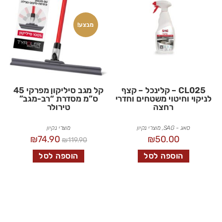
מבצע!
CL025 – קלינכל – קצף
קל מגב סיליקון מפרקי 45
לניקוי וחיטוי משטחים וחדרי
ס”מ מסדרת “רב-מגב”
רחצה
טירולר
סאג - SAG
,
מוצרי נקיון
מוצרי נקיון
₪
74.90
₪
50.00
₪
119.90
הוספה לסל
הוספה לסל