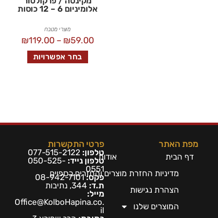
מקינטה / פרקולטור
אלומיניום 6 – 12 כוסות
מוצרי מטבח
₪
119.00
–
₪
59.00
בחר אפשרויות
מפת האתר
פרטי התקשרות
טלפון:
077-515-2122
דף הבית
אודות
טלפון נייד:
050-525-
0551
מדיניות החזרת מוצרים והחזרים כספיים
פקס:
08-942-7101
ת.ד:
344, נתיבות
הצהרת נגישות
מייל:
Office@KolboHapina.co.
המוצרים שלנו
il