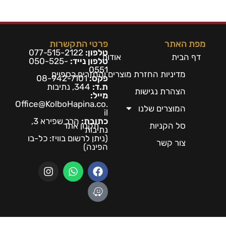
מפת האתר
פרטי התקשרות
טלפון:
077-515-2122
דף הבית
אודות
טלפון נייד:
050-525-
0551
מדיניות החזרת מוצרים והחזרים כספיים
פקס:
08-942-7101
ת.ד:
344, נתיבות
הצהרת נגישות
מייל:
Office@KolboHapina.co.
המוצרים שלנו
il
כתובת:
הרב שפירא 3,
סל הקניות
תקנון אתר
נתיבות
(ניתן לרשום בו
ויז: כל-בו
צור קשר
הפינה)