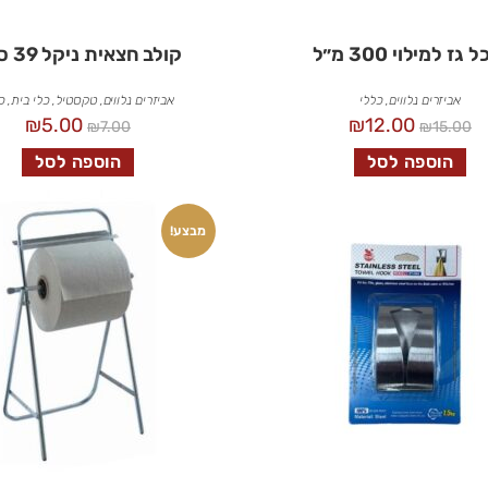
 גז למילוי 300 מ״ל
קולב חצאית ניקל 39 ס״מ
אביזרים נלווים
,
כללי
אביזרים נלווים
,
טקסטיל
,
כלי בית
,
כ
₪
5.00
₪
12.00
₪
7.00
₪
15.00
הוספה לסל
הוספה לסל
מבצע!