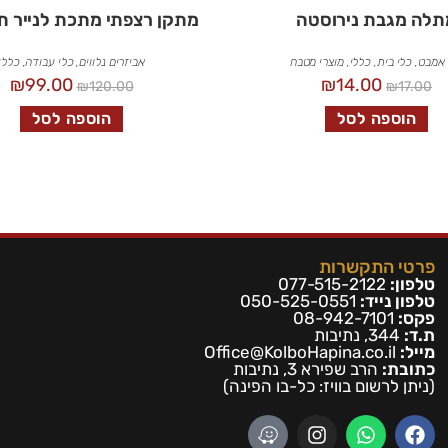
תלה מגבת נירוסטה
מתקן רצפתי מתכת לנייר ת
 אמבט
,
כלי בית
,
כללי
,
מוצרי מטבח
אביזרים נלווים
,
כלי עבודה
,
כללי
₪
99.00
₪
14.00
₪
120.00
₪
17.00
הוספה לסל
הוספה לסל
פרטי התקשרות
טלפון:
077-515-2122
טלפון נייד:
050-525-0551
פקס:
08-942-7101
ת.ד:
344, נתיבות
מייל:
Office@KolboHapina.co.il
כתובת:
הרב שפירא 3, נתיבות
(ניתן לרשום בו
ויז: כל-בו הפינה)