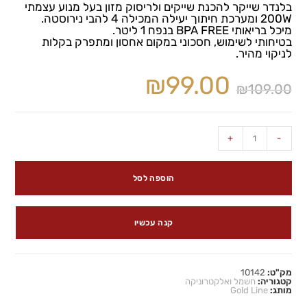
בלנדר שייקר להכנת שייקים ולריסוק מזון בעל מנוע עצמתי
200W ומערכת חיתוך יעילה המכילה 4 להבי נירוסטה.
מיכל בריאותי BPA FREE בנפח 1 ליטר.
בטיחותי לשימוש, חסכוני במקום אחסון ומתפרק בקלות
לניקוי מהיר.
₪
99.00
₪
109.00
+
-
הוספה לסל
קנה עכשיו
מק"ט:
10142
קטגוריה:
חשמל ואלקטרוניקה
מותג:
Gold Line