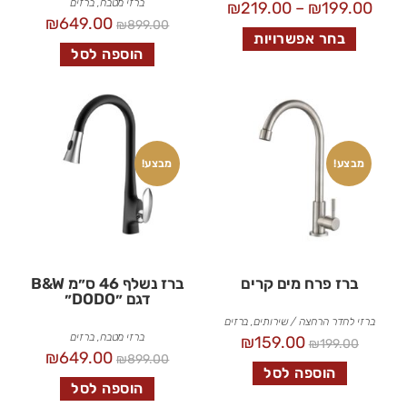
ברזי מטבח
,
ברזים
₪
219.00
–
₪
199.00
₪
649.00
₪
899.00
בחר אפשרויות
הוספה לסל
מבצע!
מבצע!
ברז פרח מים קרים
ברז נשלף 46 ס״מ B&W
דגם ״DODO״
ברזי לחדר הרחצה / שירותים
,
ברזים
ברזי מטבח
,
ברזים
₪
159.00
₪
199.00
₪
649.00
₪
899.00
הוספה לסל
הוספה לסל