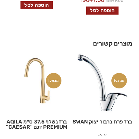
₪
649.00
₪
899.00
הוספה לסל
הוספה לסל
מוצרים קשורים
מבצע!
מבצע!
ברז פרח ברבור יצוק SWAN
ברז נשלף 37.5 ס״מ AQILA
PREMIUM דגם “CAESAR”
ברזים