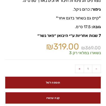
מצורפים זוג צינורות חיבור ארוכים באורך 50 ס״מ.
גימור:
כרום ניקל.
*קיים גם בשחור בדגם אחר*
גובה:
17.5 ס״מ.
7 שנות אחריות ע״י היבואן ״פאר נשר״
₪
319.00
₪
369.00
נשארו במלאי רק 3
+
-
הוספה לסל
קנה עכשיו