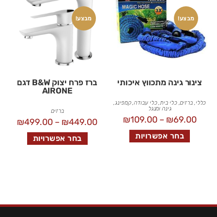
מבצע!
מבצע!
צינור גינה מתכווץ איכותי
ברז פרח יצוק B&W דגם
AIRONE
כללי
,
ברזים
,
כלי בית
,
כלי עבודה
,
קמפינג,
גינה ומנגל
ברזים
₪
109.00
–
₪
69.00
₪
499.00
–
₪
449.00
בחר אפשרויות
בחר אפשרויות