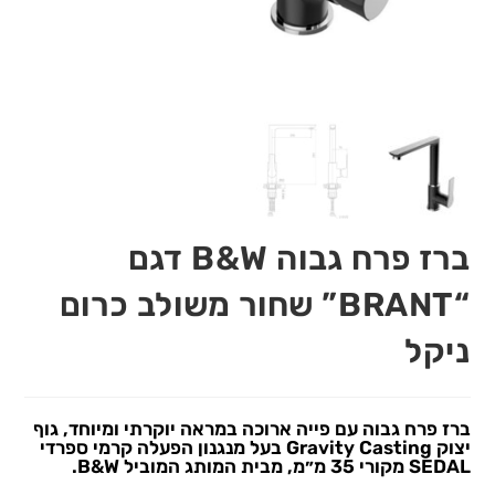
ברז פרח גבוה B&W דגם
“BRANT” שחור משולב כרום
ניקל
ברז פרח גבוה עם פייה ארוכה במראה יוקרתי ומיוחד, גוף
יצוק Gravity Casting בעל מנגנון הפעלה קרמי ספרדי
SEDAL מקורי 35 מ״מ, מבית המותג המוביל B&W.