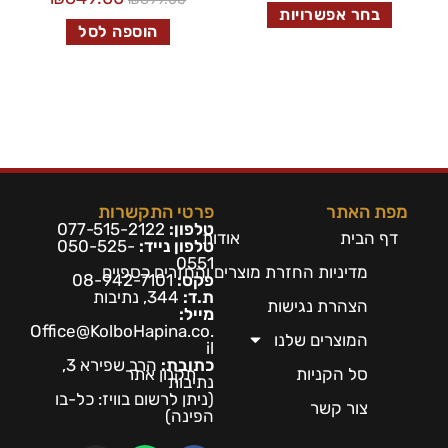
בחר אפשרויות
הוספה לסל
מפת האתר
פרטי התקשרות
טלפון:
077-515-2122
דף הבית
אודות
טלפון נייד:
050-525-
0551
מדיניות החזרת מוצרים והחזרים כספיים
פקס:
08-942-7101
ת.ד:
344, נתיבות
הצהרת נגישות
מייל:
Office@KolboHapina.co.
המוצרים שלנו
il
כתובת:
הרב שפירא 3,
סל הקניות
תקנון אתר
נתיבות
(ניתן לרשום בו
ויז: כל-בו
צור קשר
הפינה)