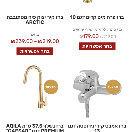
ברז פרח מים קרים דגם 10
ברז קיר יצוק פיה מסתובבת
ARCTIC
ברזים
,
ברזי לחדר הרחצה / שירותים
ברזים
₪
179.00
₪
219.00
₪
239.00
–
₪
219.00
בחר אפשרויות
בחר אפשרויות
מבצע!
מבצע!
ברז אמבט קירי נירוסטה דגם
ברז נשלף 37.5 ס״מ AQILA
13
PREMIUM דגם “CAESAR”