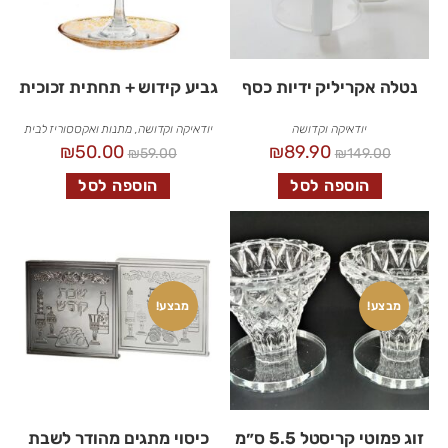
נטלה אקריליק ידיות כסף
גביע קידוש + תחתית זכוכית
יודאיקה וקדושה
יודאיקה וקדושה
,
מתנות ואקססוריז לבית
₪
50.00
₪
89.90
₪
59.00
₪
149.00
הוספה לסל
הוספה לסל
מבצע!
מבצע!
זוג פמוטי קריסטל 5.5 ס״מ
כיסוי מתגים מהודר לשבת