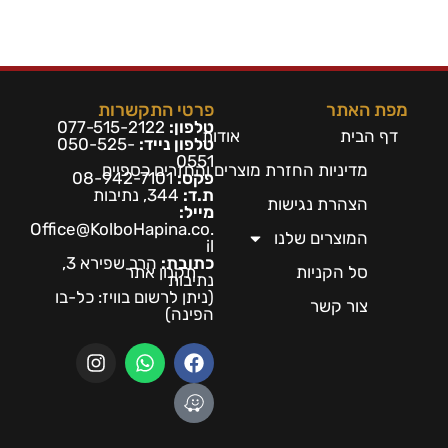
מפת האתר
פרטי התקשרות
טלפון:
077-515-2122
דף הבית
אודות
טלפון נייד:
050-525-
0551
מדיניות החזרת מוצרים והחזרים כספיים
פקס:
08-942-7101
ת.ד:
344, נתיבות
הצהרת נגישות
מייל:
Office@KolboHapina.co.
המוצרים שלנו
il
כתובת:
הרב שפירא 3,
סל הקניות
תקנון אתר
נתיבות
(ניתן לרשום בו
ויז: כל-בו
צור קשר
הפינה)