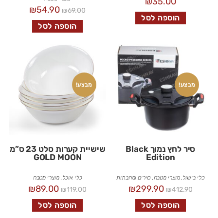
₪
35.00
₪
54.90
₪
69.00
הוספה לסל
הוספה לסל
מבצע!
מבצע!
סיר לחץ נמוך Black
שישיית קערות סלט 23 ס”מ
GOLD MOON
Edition
כלי בישול
,
מוצרי מטבח
,
סירים ומחבתות
כלי אוכל
,
מוצרי מטבח
₪
89.00
₪
299.90
₪
119.00
₪
412.90
הוספה לסל
הוספה לסל