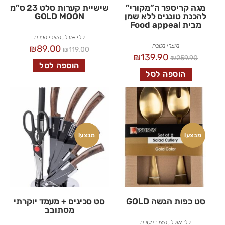
מגה קריספר ה”מקורי”
שישיית קערות סלט 23 ס”מ
להכנת טוגנים ללא שמן
GOLD MOON
מבית Food appeal
כלי אוכל
,
מוצרי מטבח
מוצרי מטבח
₪
89.00
₪
119.00
₪
139.90
₪
259.90
הוספה לסל
הוספה לסל
מבצע!
מבצע!
סט כפות הגשה GOLD
סט סכינים + מעמד יוקרתי
מסתובב
כלי אוכל
,
מוצרי מטבח