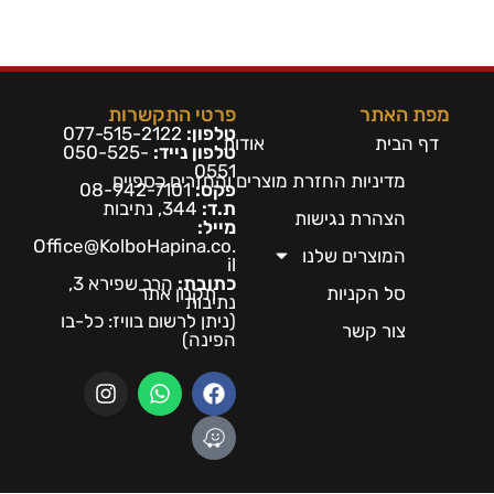
מפת האתר
פרטי התקשרות
טלפון:
077-515-2122
דף הבית
אודות
טלפון נייד:
050-525-
0551
מדיניות החזרת מוצרים והחזרים כספיים
פקס:
08-942-7101
ת.ד:
344, נתיבות
הצהרת נגישות
מייל:
Office@KolboHapina.co.
המוצרים שלנו
il
כתובת:
הרב שפירא 3,
סל הקניות
תקנון אתר
נתיבות
(ניתן לרשום בו
ויז: כל-בו
צור קשר
הפינה)