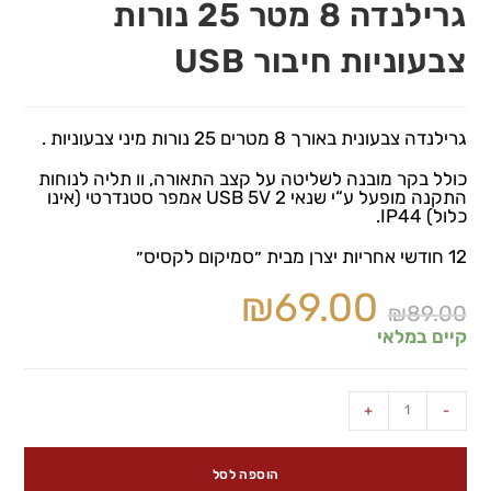
גרילנדה 8 מטר 25 נורות
צבעוניות חיבור USB
גרילנדה
צבעונית
באורך
8
מטרים
25
נורות
מיני
צבעוניות
.
כולל
בקר
מובנה
לשליטה
על
קצב
התאורה
,
וו
תליה
לנוחות
התקנה
מופעל
ע
“
י
שנאי
2 USB 5V
אמפר
סטנדרטי
(
אינו
כלול
) IP44.
12
חודשי
אחריות
יצרן
מבית
״סמיקום
לקסיס״
₪
69.00
₪
89.00
קיים במלאי
+
-
הוספה לסל