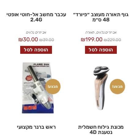
גוף תאורה מעוצב ״פיורד״
עכבר מחשב אל-חוטי אופטי
48 ס״מ
2.4G
אביזרים נלווים
,
תאורה
אביזרים נלווים
₪
30.00
₪
199.00
₪
39.00
₪
229.00
הוספה לסל
הוספה לסל
מבצע!
מבצע!
מכונת גילוח חשמלית
ראש ברנר מקצועי
נטענת 4D