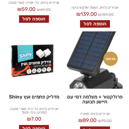
אביזרים נלווים
,
כלי אפייה
,
מוצרי מטבח
אביזרים נלווים
,
חשמל ואלקטרוניקה
₪
59.00
₪
69.00
₪
139.00
₪
159.00
הוספה לסל
הוספה לסל
מבצע!
פרוז’קטור + מצלמה דמי עם
מדליק פחמים ועץ Shiny
חיישן תנועה
אביזרים נלווים
,
כלי בית
,
מוצרי מטבח
,
קמפינג, גינה ומנגל
אביזרים נלווים
,
תאורה
₪
7.00
₪
89.00
₪
99.00
הוספה לסל