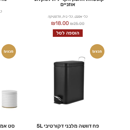
אוזניים
כל
כלי אמבט
,
כלי בית
,
פלסטיקה
₪
18.00
₪
25.00
הוספה לסל
מבצע!
מבצע!
פח דוושה מלבני דקורטיבי 5L