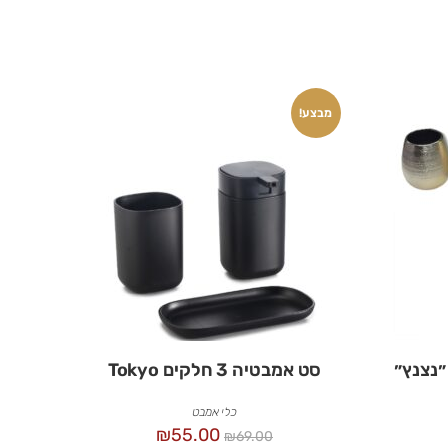
מבצע!
״נצנץ״
סט אמבטיה 3 חלקים Tokyo
כלי אמבט
₪
55.00
₪
69.00