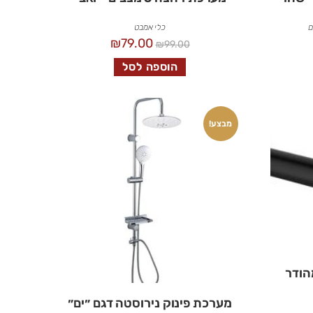
ם
כלי אמבט
₪
79.00
₪
99.00
הוספה לסל
מבצע!
הודר
מערכת פינוק נירוסטה דגם ״ים״