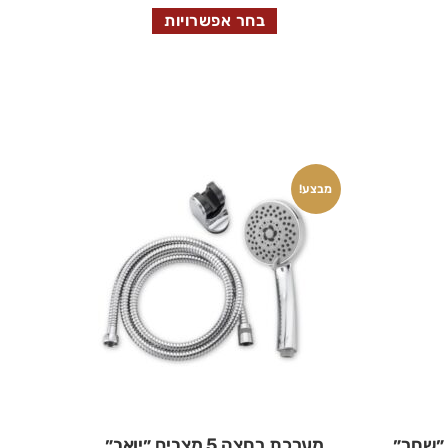
בחר אפשרויות
מבצע!
 ״שחר״
מערכת רחצה 5 מצבים ״יואב״