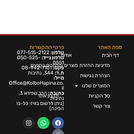
מפת האתר
פרטי התקשרות
טלפון:
077-515-2122
דף הבית
אודות
טלפון נייד:
050-525-
0551
מדיניות החזרת מוצרים והחזרים כספיים
פקס:
08-942-7101
ת.ד:
344, נתיבות
הצהרת נגישות
מייל:
Office@KolboHapina.co.
המוצרים שלנו
il
כתובת:
הרב שפירא 3,
סל הקניות
תקנון אתר
נתיבות
(ניתן לרשום בו
ויז: כל-בו
צור קשר
הפינה)