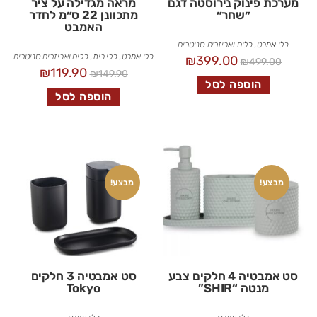
מערכת פינוק נירוסטה דגם
מראה מגדילה על ציר
״שחר״
מתכוונן 22 ס״מ לחדר
האמבט
כלי אמבט
,
כלים ואביזרים סניטרים
כלי אמבט
,
כלי בית
,
כלים ואביזרים סניטרים
₪
399.00
₪
499.00
₪
119.90
₪
149.90
הוספה לסל
הוספה לסל
מבצע!
מבצע!
סט אמבטיה 4 חלקים צבע
סט אמבטיה 3 חלקים
מנטה “SHIR”
Tokyo