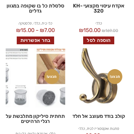
אקדח עיסוי מקצועי KH-
סלסלת כל בו שקופה במגוון
320
גדלים
כללי
כלי בית
,
כללי
,
פלסטיקה
₪
15.00
–
₪
7.00
₪
150.00
₪
169.00
הוספה לסל
בחר אפשרויות
מבצע!
מבצע!
קולב בודד מעוצב אל חלד
תחתית סיליקון מתלבשת על
רגלי הרהיטים
מתנות ואקססוריז לבית
,
כללי
כללי
,
אביזרים נלווים
,
כלי בית