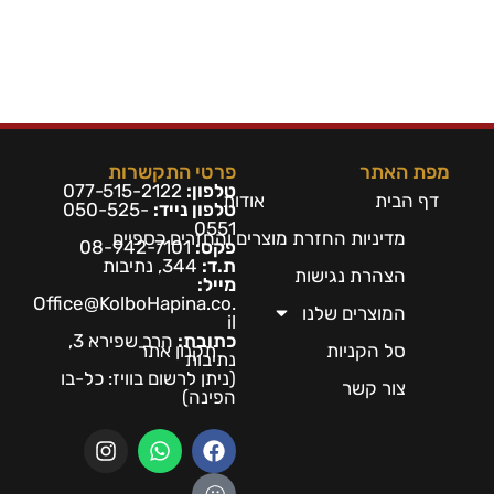
מפת האתר
פרטי התקשרות
טלפון:
077-515-2122
דף הבית
אודות
טלפון נייד:
050-525-
0551
מדיניות החזרת מוצרים והחזרים כספיים
פקס:
08-942-7101
ת.ד:
344, נתיבות
הצהרת נגישות
מייל:
Office@KolboHapina.co.
המוצרים שלנו
il
כתובת:
הרב שפירא 3,
סל הקניות
תקנון אתר
נתיבות
(ניתן לרשום בו
ויז: כל-בו
צור קשר
הפינה)