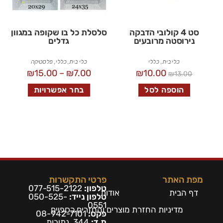
סט 4 קולובי הדבקה
סלסלת כל בו שקופה במגוון
נירוסטה מרובעים
גדלים
כלי בית
,
כללי
כלי בית
,
כללי
,
פלסטיקה
₪
15.00
–
₪
7.00
₪
10.00
₪
13.00
הוספה לסל
בחר אפשרויות
מפת האתר
פרטי התקשרות
טלפון:
077-515-2122
דף הבית
אודות
טלפון נייד:
050-525-
0551
מדיניות החזרת מוצרים והחזרים כספיים
פקס:
08-942-7101
ת.ד:
344, נתיבות