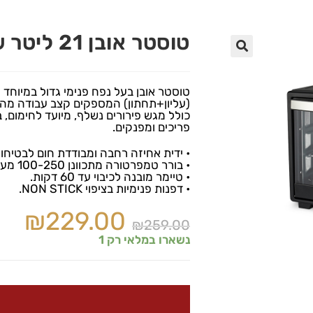
טוסטר אובן 21 ליטר שחור Gold Line
🔍
טוסטר אובן בעל נפח פנימי גדול במיוחד ו
(עליון+תחתון) המספקים קצב עבודה מהיר
כולל מגש פירורים נשלף, מיועד לחימום, 
פריכים ומפנקים.
• ידית אחיזה רחבה ומבודדת חום לבטיחות
• בורר טמפרטורה מתכוונן 100-250 מעלות.
• טיימר מובנה לכיבוי עד 60 דקות.
• דפנות פנימיות בציפוי NON STICK.
₪
229.00
₪
259.00
נשארו במלאי רק 1