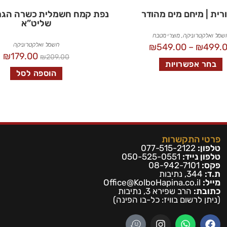
רית | מיחם מים מהודר
נפת קמח חשמלית כשרה הגר”
שליט”א
שמל ואלקטרוניקה
,
מוצרי מטבח
חשמל ואלקטרוניקה
₪
549.00
–
₪
499.
₪
179.00
₪
209.00
בחר אפשרויות
הוספה לסל
פרטי התקשרות
טלפון:
077-515-2122
טלפון נייד:
050-525-0551
פקס:
08-942-7101
ת.ד:
344, נתיבות
מייל:
Office@KolboHapina.co.il
כתובת:
הרב שפירא 3, נתיבות
(ניתן לרשום בו
ויז: כל-בו הפינה)