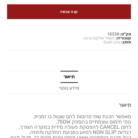
קנה עכשיו
מק"ט:
13338
קטגוריה:
חשמל ואלקטרוניקה
מותג:
Gold Line
תיאור
מידע נוסף
תיאור
מאפשר הכנת שתי פרוסות לחם שונות בו זמנית.
גופי חימום עוצמתיים בהספק 750W.
לחצן CANCEL להפסקת פעולה מידית במקרה הצורך.
רגליות NON SLIP לסיוע במניעת החלקה ותזוזה.
בעל מבנה קומפקטי שאינו תופס שטח מקום רב. מכיל מגש