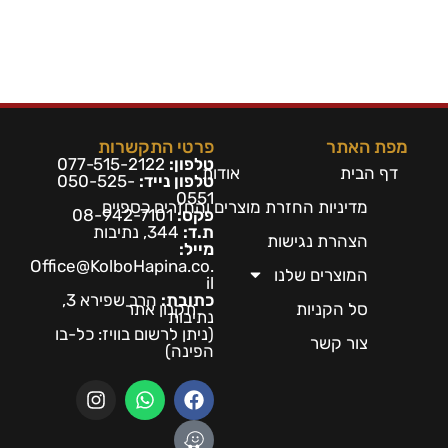
מפת האתר
פרטי התקשרות
טלפון:
077-515-2122
דף הבית
אודות
טלפון נייד:
050-525-
0551
מדיניות החזרת מוצרים והחזרים כספיים
פקס:
08-942-7101
ת.ד:
344, נתיבות
הצהרת נגישות
מייל:
Office@KolboHapina.co.
המוצרים שלנו
il
כתובת:
הרב שפירא 3,
סל הקניות
תקנון אתר
נתיבות
(ניתן לרשום בו
ויז: כל-בו
צור קשר
הפינה)