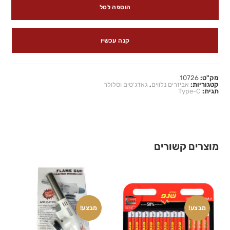
הוספה לסל
קנה עכשיו
מק"ט:
10726
קטגוריות:
אביזרים נלווים
,
גאדג׳טים וסלולר
תגית:
Type-C
מוצרים קשורים
מבצע!
מבצע!