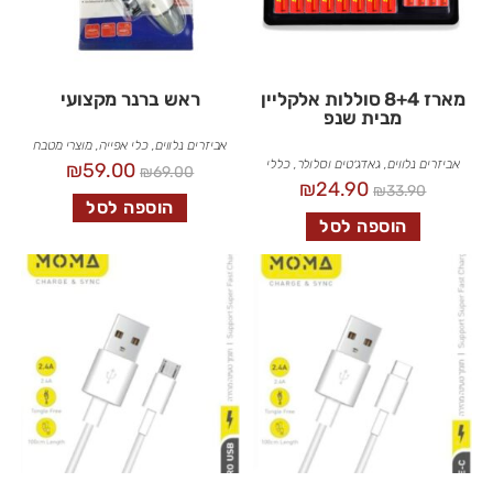
מארז 8+4 סוללות אלקליין
ראש ברנר מקצועי
מבית שנפ
אביזרים נלווים
,
כלי אפייה
,
מוצרי מטבח
אביזרים נלווים
,
גאדג׳טים וסלולר
,
כללי
₪
59.00
₪
69.00
₪
24.90
₪
33.90
הוספה לסל
הוספה לסל