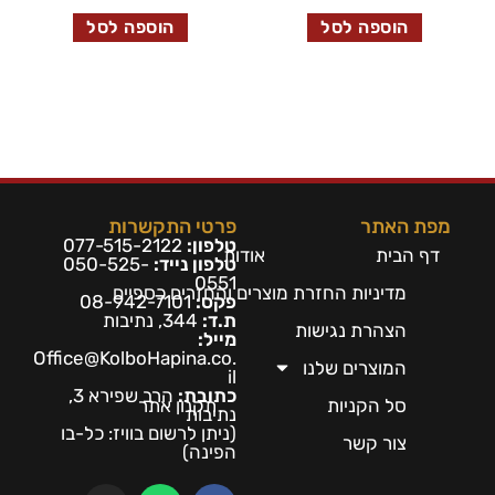
הוספה לסל
הוספה לסל
מפת האתר
פרטי התקשרות
טלפון:
077-515-2122
דף הבית
אודות
טלפון נייד:
050-525-
0551
מדיניות החזרת מוצרים והחזרים כספיים
פקס:
08-942-7101
ת.ד:
344, נתיבות
הצהרת נגישות
מייל:
Office@KolboHapina.co.
המוצרים שלנו
il
כתובת:
הרב שפירא 3,
סל הקניות
תקנון אתר
נתיבות
(ניתן לרשום בו
ויז: כל-בו
צור קשר
הפינה)