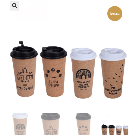
🔍
מבצע!