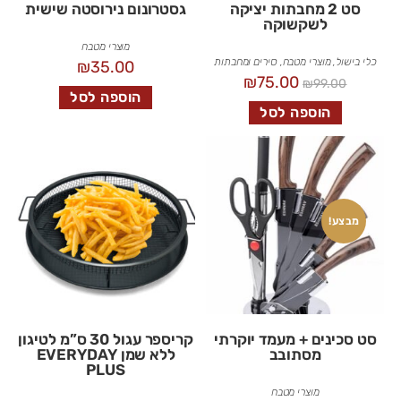
סט 2 מחבתות יציקה
גסטרונום נירוסטה שישית
לשקשוקה
מוצרי מטבח
כלי בישול
,
מוצרי מטבח
,
סירים ומחבתות
₪
35.00
₪
75.00
₪
99.00
הוספה לסל
הוספה לסל
מבצע!
סט סכינים + מעמד יוקרתי
קריספר עגול 30 ס”מ לטיגון
מסתובב
ללא שמן EVERYDAY
PLUS
מוצרי מטבח