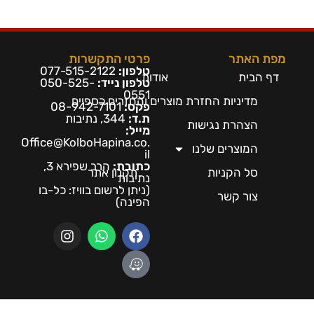
מפת האתר
פרטי התקשרות
טלפון:
077-515-2122
דף הבית
אודות
טלפון נייד:
050-525-
0551
מדיניות החזרת מוצרים והחזרים כספיים
פקס:
08-942-7101
ת.ד:
344, נתיבות
הצהרת נגישות
מייל:
Office@KolboHapina.co.
המוצרים שלנו
il
כתובת:
הרב שפירא 3,
סל הקניות
תקנון אתר
נתיבות
(ניתן לרשום בו
ויז: כל-בו
צור קשר
הפינה)