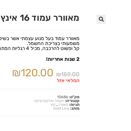
מאוורר עמוד 16 אינץ׳ GOLD LINE
🔍
משמעותי בצריכת החשמל.
קל ופשוט להרכבה, מכיל 4 רגליות המתחברות בהברגה ידנית ללא שימוש במברג.
2
שנות
אחריות
!
₪
120.00
₪
159.00
המלאי אזל
מק"ט:
10686
קטגוריה:
חשמל ואלקטרוניקה
תגיות:
מאוורר
,
קיץ
מותג:
Gold Line