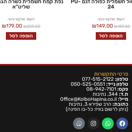
כירת בישול חשמלית כפולה דגם PU-
נפת קמח חשמלית כשרה הגר”
24
שליט”א
חשמל ואלקטרוניקה
חשמל ואלקטרוניקה
₪
179.00
₪
149.00
₪
209.00
₪
159.00
הוספה לסל
הוספה לסל
פרטי התקשרות
טלפון:
077-515-2122
טלפון נייד:
050-525-0551
פקס:
08-942-7101
ת.ד:
344, נתיבות
מייל:
Office@KolboHapina.co.il
כתובת:
הרב שפירא 3, נתיבות
(ניתן לרשום בו
ויז: כל-בו הפינה)