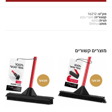
מק"ט:
16212
קטגוריה:
מוצרי נקיון
תגית:
סקוץ
מותג:
Shiny
מוצרים קשורים
מבצע!
מבצע!