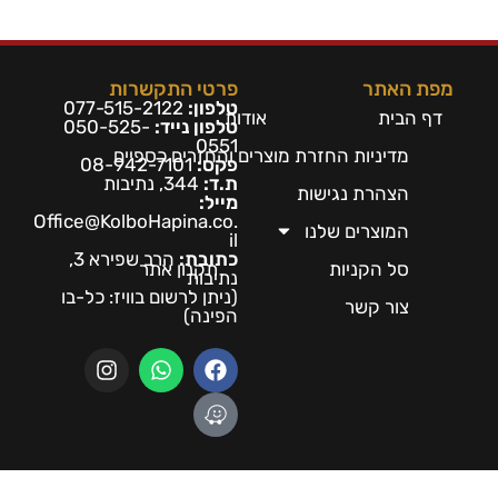
מפת האתר
פרטי התקשרות
טלפון:
077-515-2122
דף הבית
אודות
טלפון נייד:
050-525-
0551
מדיניות החזרת מוצרים והחזרים כספיים
פקס:
08-942-7101
ת.ד:
344, נתיבות
הצהרת נגישות
מייל:
Office@KolboHapina.co.
המוצרים שלנו
il
כתובת:
הרב שפירא 3,
סל הקניות
תקנון אתר
נתיבות
(ניתן לרשום בו
ויז: כל-בו
צור קשר
הפינה)