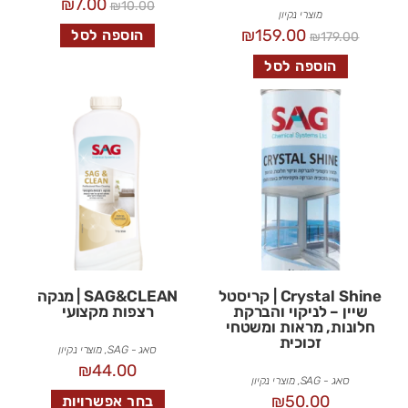
₪
7.00
₪
10.00
מוצרי נקיון
₪
159.00
הוספה לסל
₪
179.00
הוספה לסל
Crystal Shine | קריסטל
SAG&CLEAN | מנקה
שיין – לניקוי והברקת
רצפות מקצועי
חלונות, מראות ומשטחי
זכוכית
סאג - SAG
,
מוצרי נקיון
₪
44.00
סאג - SAG
,
מוצרי נקיון
₪
50.00
בחר אפשרויות