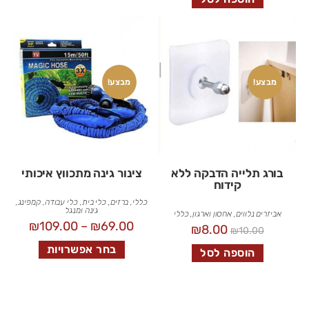
מבצע!
מבצע!
בורג תלייה הדבקה ללא
צינור גינה מתכווץ איכותי
קידוח
כללי
,
ברזים
,
כלי בית
,
כלי עבודה
,
קמפינג,
גינה ומנגל
אביזרים נלווים
,
אחסון וארגון
,
כללי
₪
109.00
–
₪
69.00
₪
8.00
₪
10.00
בחר אפשרויות
הוספה לסל