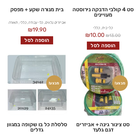
סט 4 קולבי הדבקה נירוסטה
בית מנורה שקע + מפסק
מעויינים
אביזרים נלווים
,
כלי עבודה
,
כללי
,
תאורה
כלי בית
,
כללי
₪
19.90
₪
10.00
₪
13.00
הוספה לסל
הוספה לסל
מבצע!
מבצע!
סט צינור גינה + אביזרים
סלסלת כל בו שקופה במגוון
דגם גלעד
גדלים