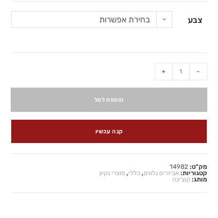
בחירת אפשרות
צבע
+
-
הוספה לסל
קנה עכשיו
מק"ט:
14982
קטגוריות:
אביזרים נלווים
,
כללי
,
מוצרי נקיון
מותג:
קוצ'ינה