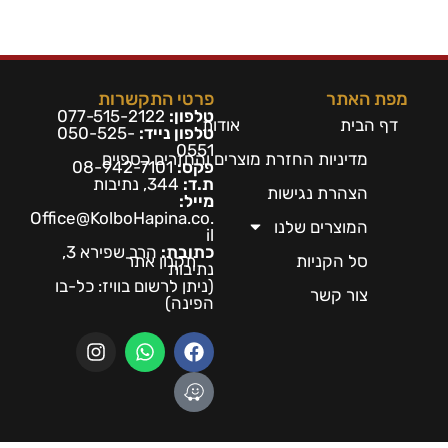
מפת האתר
פרטי התקשרות
טלפון:
077-515-2122
דף הבית
אודות
טלפון נייד:
050-525-
0551
מדיניות החזרת מוצרים והחזרים כספיים
פקס:
08-942-7101
ת.ד:
344, נתיבות
הצהרת נגישות
מייל:
Office@KolboHapina.co.
המוצרים שלנו
il
כתובת:
הרב שפירא 3,
סל הקניות
תקנון אתר
נתיבות
(ניתן לרשום בו
ויז: כל-בו
צור קשר
הפינה)