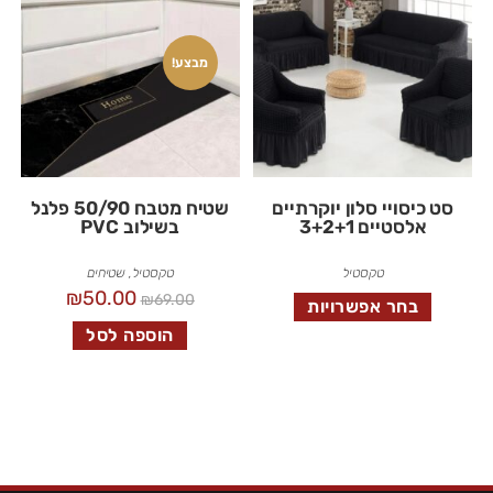
מבצע!
סט כיסויי סלון יוקרתיים
שטיח מטבח 50/90 פלנל
אלסטיים 3+2+1
בשילוב PVC
טקסטיל
טקסטיל
,
שטיחים
₪
50.00
₪
69.00
בחר אפשרויות
הוספה לסל