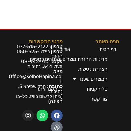
מפת האתר
פרטי התקשרות
טלפון:
077-515-2122
דף הבית
אודות
טלפון נייד:
050-525-
0551
מדיניות החזרת מוצרים והחזרים כספיים
פקס:
08-942-7101
ת.ד:
344, נתיבות
הצהרת נגישות
מייל:
Office@KolboHapina.co.
המוצרים שלנו
il
כתובת:
הרב שפירא 3,
סל הקניות
תקנון אתר
נתיבות
(ניתן לרשום בו
ויז: כל-בו
צור קשר
הפינה)