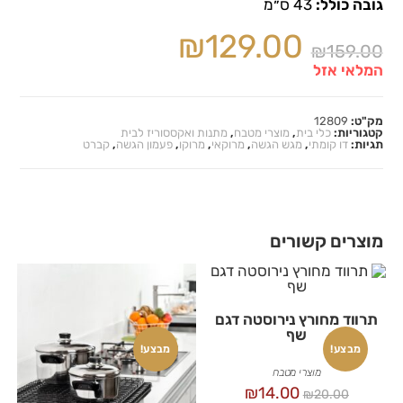
גובה כולל:
43 ס״מ
₪
129.00
₪
159.00
המלאי אזל
מק"ט:
12809
קטגוריות:
כלי בית
,
מוצרי מטבח
,
מתנות ואקססוריז לבית
תגיות:
דו קומתי
,
מגש הגשה
,
מרוקאי
,
מרוקו
,
פעמון הגשה
,
קברט
מוצרים קשורים
תרווד מחורץ נירוסטה דגם
שף
מבצע!
מבצע!
מוצרי מטבח
₪
14.00
₪
20.00