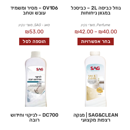
נוזל כביסה 2L – כביסכל
OV106 – מסיר ומשמיד
במגוון ניחוחות
עובש וטחב
Perfume
,
מוצרי נקיון
סאג - SAG
,
מוצרי נקיון
₪
53.00
₪
42.00
–
₪
40.00
בחר אפשרויות
הוספה לסל
SAG&CLEAN | מנקה
DC700 – לניקוי וחידוש
רצפות מקצועי
רובה