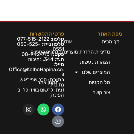
מפת האתר
פרטי התקשרות
טלפון:
077-515-2122
דף הבית
אודות
טלפון נייד:
050-525-
0551
מדיניות החזרת מוצרים והחזרים כספיים
פקס:
08-942-7101
ת.ד:
344, נתיבות
הצהרת נגישות
מייל:
Office@KolboHapina.co.
המוצרים שלנו
il
כתובת:
הרב שפירא 3,
סל הקניות
תקנון אתר
נתיבות
(ניתן לרשום בו
ויז: כל-בו
צור קשר
הפינה)