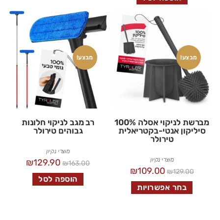
מבצע!
מבצע!
מברשת לניקוי אסלה 100%
רב מגב לניקוי חלונות
סיליקון אנטי-בקטריאלית
גבוהים טירולר
טירולר
מוצרי נקיון
מוצרי נקיון
₪
129.90
₪
163.00
₪
109.00
₪
129.00
הוספה לסל
בחר אפשרויות