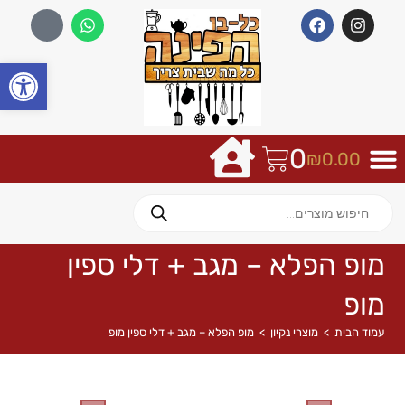
פתח
0
₪
0.00
מופ הפלא – מגב + דלי ספין
מופ
עמוד הבית
>
מוצרי נקיון
>
מופ הפלא – מגב + דלי ספין מופ