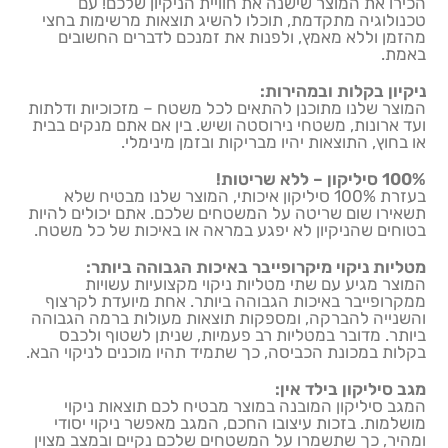
הכירו את המוצר שישנה את חוויית הניקיון שלכם! עם
טכנולוגיה מתקדמת, תוכלו להשיג תוצאות מרשימות בחצי
מהזמן וללא מאמץ, ולפנות את זמנכם לדברים החשובים
באמת.
ניקיון בקלות ובמהירות:
המוצר שלנו מתוכנן להתאים לכל משטח – מזכוכיות ודלתות
ועד ארונות, משטחי נירוסטה ושיש. בין אם אתם מנקים בבית
או בחוץ, התוצאות יהיו מבריקות ובזמן מינימלי.
100% סיליקון – ללא שריטות!
בעזרת 100% סיליקון איכותי, המוצר שלנו מבטיח שלא
תשאירו שום שריטה על המשטחים שלכם. אתם יכולים להיות
בטוחים שהניקיון לא יפגע במראה או באיכות של כל משטח.
מטליות ניקוי מיקרופייבר באיכות הגבוהה ביותר:
המוצר מגיע עם שתי מטליות ניקוי מקצועיות עשויות
ממקרופייבר באיכות הגבוהה ביותר. אחת מיועדת לקרצוף
והשנייה להברקה, ומספקות תוצאות מעולות ברמה הגבוהה
ביותר. מדובר במטליות רב פעמיות, שניתן לשטוף ולכבס
בקלות במכונת הכביסה, כך שתמיד תהיו מוכנים לניקוי הבא.
מגב סיליקון בילד אין:
המגב סיליקון המובנה במוצר מבטיח לכם תוצאות ניקוי
מושלמות. בזכות עיצובו החכם, המגב מאפשר ניקוי יסודי
ומהיר, כך שתשמרו על המשטחים שלכם נקיים ובמצב מצוין