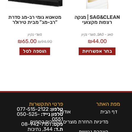
SAG&CLEAN | מנקה
מטאטא גומי רב-מג סדרת
רצפות מקצועי
“רב-מג” מבית טירולר
סאג - SAG
,
מוצרי נקיון
מוצרי נקיון
₪
65.00
₪
44.00
₪
94.90
בחר אפשרויות
הוספה לסל
מפת האתר
פרטי התקשרות
טלפון:
077-515-2122
דף הבית
אודות
טלפון נייד:
050-525-
0551
מדיניות החזרת מוצרים והחזרים כספיים
פקס:
08-942-7101
ת.ד:
344, נתיבות
הצהרת נגישות