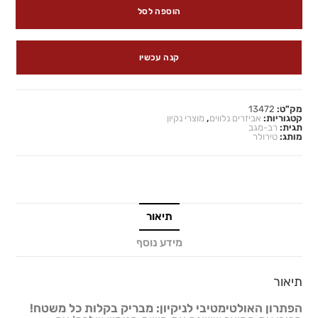
הוספה לסל
קנה עכשיו
מק"ט:
13472
קטגוריות:
אביזרים נלווים
,
מוצרי נקיון
תגית:
רב-מגב
מותג:
טירולר
תיאור
מידע נוסף
תיאור
הפתרון האולטימטיבי לניקיון: מבריק בקלות כל משטח!