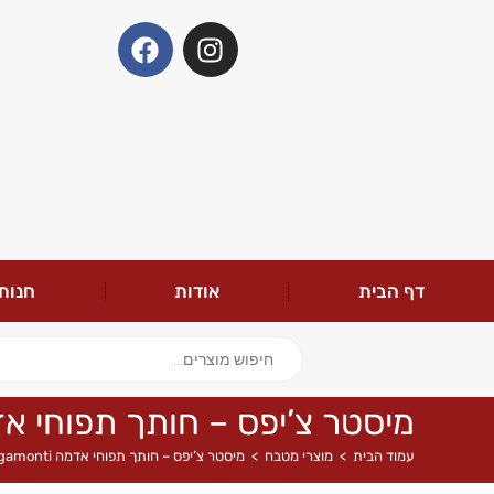
דף הבית
אודות
חנות
מיסטר צ’יפס – חותך תפוחי אדמה onti
עמוד הבית
>
מוצרי מטבח
>
מיסטר צ’יפס – חותך תפוחי אדמה Rigamonti