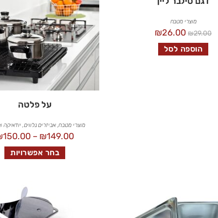
דגם סילבר ליין
מוצרי מטבח
₪
26.00
₪
29.00
הוספה לסל
על פלטה
מוצרי מטבח
,
אביזרים נלווים
,
יודאיקה ו
₪
150.00
–
₪
149.00
בחר אפשרויות