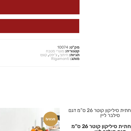
מק"ט:
10074
קטגוריה:
מוצרי מטבח
תגיות:
חיתוך
,
צ’יפס
,
קוצץ
מותג:
Rigamonti
מבצע!
קערה תחתית סיליקון קוטר 26 ס”מ