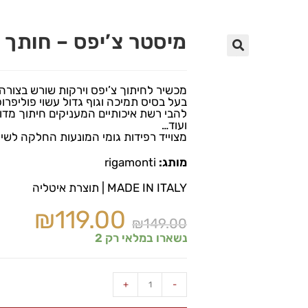
מיסטר צ’יפס – חותך תפוחי 
🔍
מכשיר לחיתוך צ’יפס וירקות שורש בצורה
בעל בסיס תמיכה וגוף גדול עשוי פוליפרופילן ורשת 9×9 מ”מ עם להבי 
להבי רשת איכותיים המעניקים חיתוך מדו
ועוד…
מצוייד רפידות גומי המונעות החלקה לשי
מותג:
rigamonti
MADE IN ITALY | תוצרת איטליה
₪
119.00
₪
149.00
נשארו במלאי רק 2
+
-