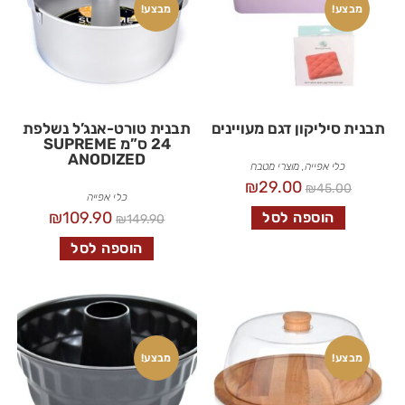
מבצע!
מבצע!
תבנית סיליקון דגם מעויינים
תבנית טורט-אנג’ל נשלפת
24 ס”מ SUPREME
ANODIZED
כלי אפייה
,
מוצרי מטבח
₪
29.00
₪
45.00
כלי אפייה
₪
109.90
הוספה לסל
₪
149.90
הוספה לסל
מבצע!
מבצע!