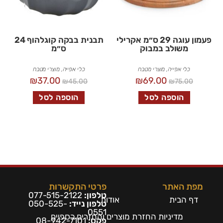
פעמון עוגה 29 ס״מ אקרילי
תבנית בבקה קוגלהוף 24
משולב במבוק
ס״מ
כלי אפייה
,
מוצרי מטבח
כלי אפייה
,
מוצרי מטבח
₪
37.00
₪
69.00
₪
45.00
₪
75.00
הוספה לסל
הוספה לסל
מפת האתר
פרטי התקשרות
טלפון:
077-515-2122
דף הבית
אודות
טלפון נייד:
050-525-
0551
מדיניות החזרת מוצרים והחזרים כספיים
פקס:
08-942-7101