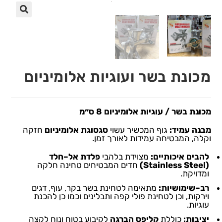
🔍
מכונת בשר ועוגיות אלומיניום
מכונת בשר / עוגיות אלומיניום
8
ס״מ
מבנה
עמיד
:
גוף
המכשיר
עשוי
סגסוגת
אלומיניום
חזקה
וקלה
,
המבטיחה
עמידות
לאורך
זמן
.
להבים
איכותיים
:
מצוידת
בלהבי
פלדת
אל
–
חלד
(Stainless Steel)
חדים
המבטיחים
טחינה
חלקה
ומדויקת
.
רב
–
שימושיות
:
מתאימה
לטחינת
בשר
בקר
,
עוף
,
דגים
וירקות
,
וכן
לטחינת
פולי
קפה
ותבלינים
וכמו
כן
להכנת
עוגיות
.
יציבות
:
כוללת
קליפס
הברגה
לקיבוע
בטוח
ונוח
לקצה