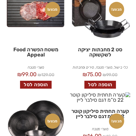
מבצע!
מבצע!
סט 2 מחבתות יציקה
משטח הפשרה Food
לשקשוקה
Appeal
כלי בישול
,
מוצרי מטבח
,
סירים ומחבתות
מוצרי מטבח
₪
99.00
₪
75.00
₪
129.00
₪
99.00
הוספה לסל
הוספה לסל
קערה תחתית סיליקון קוטר
22 ס”מ דגם סילבר ליין
מבצע!
מבצע!
מוצרי מטבח