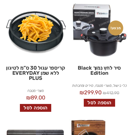
מבצע!
סיר לחץ נמוך Black
קריספר עגול 30 ס”מ לטיגון
Edition
ללא שמן EVERYDAY
PLUS
כלי בישול
,
מוצרי מטבח
,
סירים ומחבתות
מוצרי מטבח
₪
299.90
₪
412.90
₪
89.00
הוספה לסל
הוספה לסל