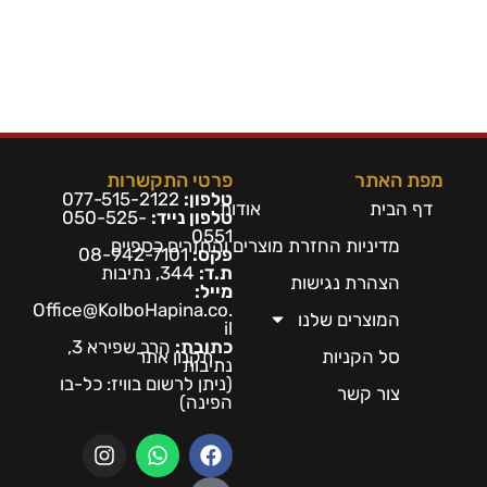
מפת האתר
פרטי התקשרות
טלפון:
077-515-2122
דף הבית
אודות
טלפון נייד:
050-525-
0551
מדיניות החזרת מוצרים והחזרים כספיים
פקס:
08-942-7101
ת.ד:
344, נתיבות
הצהרת נגישות
מייל:
Office@KolboHapina.co.
המוצרים שלנו
il
כתובת:
הרב שפירא 3,
סל הקניות
תקנון אתר
נתיבות
(ניתן לרשום בו
ויז: כל-בו
צור קשר
הפינה)