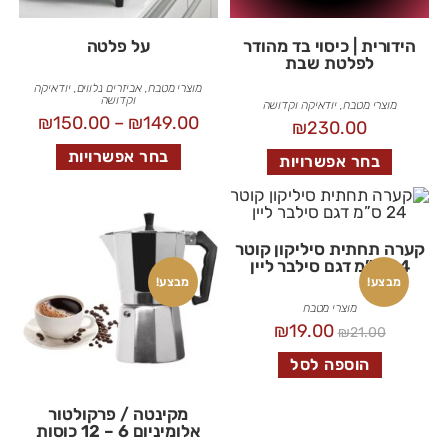
הידורית | כיסוי בד מהודר
על פלטה
לפלטת שבת
מוצרי מטבח
,
אביזרים נלווים
,
יודאיקה
וקדושה
מוצרי מטבח
,
יודאיקה וקדושה
₪
150.00
–
₪
149.00
₪
230.00
בחר אפשרויות
בחר אפשרויות
קערה תחתית סיליקון קוטר
24 ס”מ דגם סילבר ליין
מבצע!
מבצע!
מוצרי מטבח
₪
19.00
₪
21.00
הוספה לסל
מקינטה / פרקולטור
אלומיניום 6 – 12 כוסות