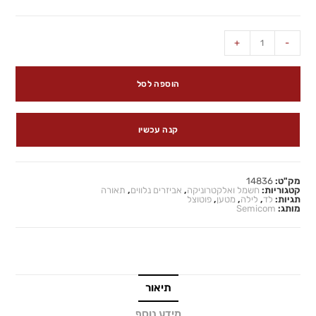
+
-
הוספה לסל
קנה עכשיו
מק"ט:
14836
קטגוריות:
חשמל ואלקטרוניקה
,
אביזרים נלווים
,
תאורה
תגיות:
לד
,
לילה
,
מטען
,
פוטוצל
מותג:
Semicom
תיאור
מידע נוסף