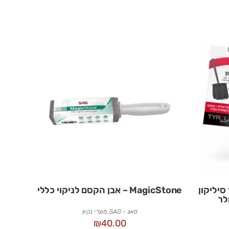
מברשת לניקוי אסלה 100% סיליקון
MagicStone – אבן הקסם לניקוי כללי
לר
סאג - SAG
,
מוצרי נקיון
₪
40.00