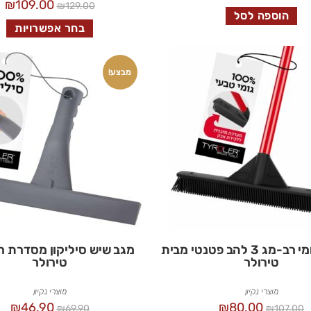
₪
109.00
₪
129.00
הוספה לסל
בחר אפשרויות
מבצע!
מטאטא גומי רב-מג 3 להב פטנטי מבית
מגב שיש סיליקון מסדרת ר
טירולר
טירולר
מוצרי נקיון
מוצרי נקיון
₪
46.90
₪
80.00
₪
69.90
₪
107.00