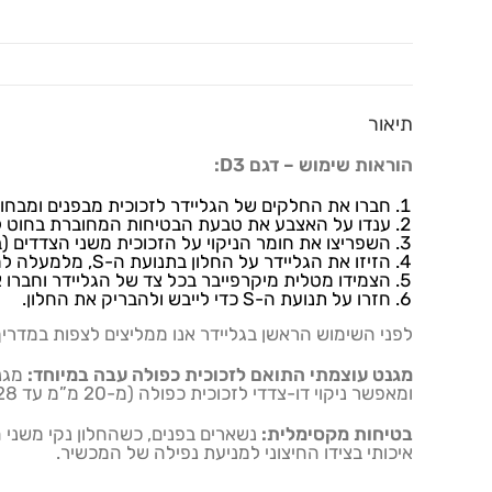
תיאור
הוראות שימוש – דגם
D3
:
חברו את החלקים של הגליידר לזכוכית מבפנים ומבחוץ
ענדו על האצבע את טבעת הבטיחות המחוברת בחוט לח
השפריצו את חומר הניקוי על הזכוכית משני הצדדים (בח
הזיזו את הגליידר על החלון בתנועת ה-S, מלמעלה למטה.
הצמידו מטלית מיקרפייבר בכל צד של הגליידר וחברו 
חזרו על תנועת ה-S כדי לייבש ולהבריק את החלון.
לפני השימוש הראשן בגליידר אנו ממליצים לצפות במדריך 
מגנט עוצמתי התואם לזכוכית כפולה עבה במיוחד:
מגנ
ומאפשר ניקוי דו-צדדי לזכוכית כפולה (מ-20 מ”מ עד 28 מ”מ).
בטיחות מקסימלית:
נשארים בפנים, כשהחלון נקי משני 
איכותי בצידו החיצוני למניעת נפילה של המכשיר.