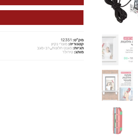
מק"ט:
12351
קטגוריה:
מוצרי נקיון
תגיות:
מגנט חלונות
,
רב-מגב
מותג:
טירולר