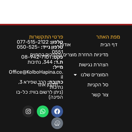
מפת האתר
פרטי התקשרות
טלפון:
077-515-2122
דף הבית
אודות
טלפון נייד:
050-525-
0551
מדיניות החזרת מוצרים והחזרים כספיים
פקס:
08-942-7101
ת.ד:
344, נתיבות
הצהרת נגישות
מייל:
Office@KolboHapina.co.
המוצרים שלנו
il
כתובת:
הרב שפירא 3,
סל הקניות
תקנון אתר
נתיבות
(ניתן לרשום בו
ויז: כל-בו
צור קשר
הפינה)