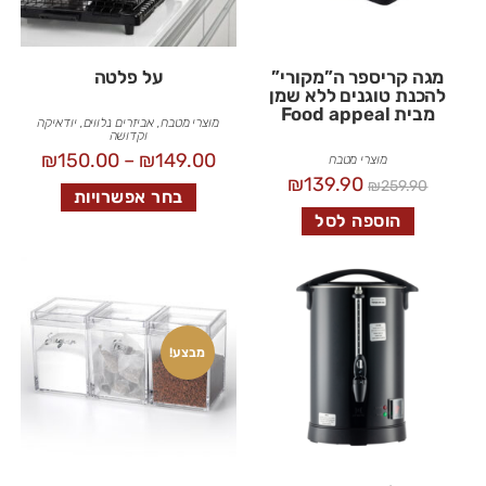
מגה קריספר ה”מקורי”
על פלטה
להכנת טוגנים ללא שמן
מבית Food appeal
מוצרי מטבח
,
אביזרים נלווים
,
יודאיקה
וקדושה
₪
150.00
–
₪
149.00
מוצרי מטבח
₪
139.90
₪
259.90
בחר אפשרויות
הוספה לסל
מבצע!