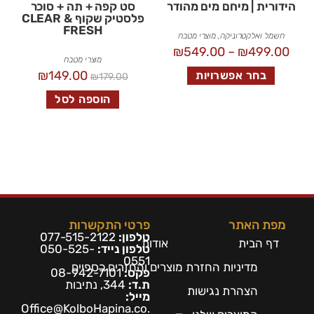
הידורית | מיחם מים מהודר
סט קפה + תה + סוכר
פלסטיק שקוף CLEAR &
FRESH
חשמל ואלקטרוניקה
,
מוצרי מטבח
₪
549.00
–
₪
499.00
מוצרי מטבח
₪
149.00
בחר אפשרויות
₪
179.00
הוספה לסל
מפת האתר
פרטי התקשרות
טלפון:
077-515-2122
דף הבית
אודות
טלפון נייד:
050-525-
0551
מדיניות החזרת מוצרים והחזרים כספיים
פקס:
08-942-7101
ת.ד:
344, נתיבות
הצהרת נגישות
מייל:
Office@KolboHapina.co.