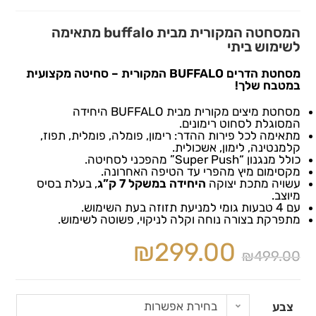
המסחטה המקורית מבית buffalo מתאימה
לשימוש ביתי
מסחטת הדרים BUFFALO המקורית – סחיטה מקצועית
במטבח שלך!
מסחטת מיצים מקורית מבית BUFFALO היחידה
המסוגלת לסחוט רימונים.
מתאימה לכל פירות ההדר: רימון, פומלה, פומלית, תפוז,
קלמנטינה, לימון, אשכולית.
כולל מנגנון “Super Push” מהפכני לסחיטה.
מקסימום מיץ מהפרי עד הטיפה האחרונה.
עשויה מתכת יצוקה
היחידה במשקל 7 ק”ג
, בעלת בסיס
מיוצב.
עם 4 טבעות גומי למניעת תזוזה בעת השימוש.
מתפרקת בצורה נוחה וקלה לניקוי, פשוטה לשימוש.
₪
299.00
₪
499.00
בחירת אפשרות
צבע