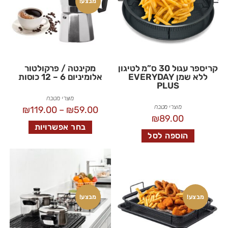
מבצע!
קריספר עגול 30 ס”מ לטיגון
מקינטה / פרקולטור
ללא שמן EVERYDAY
אלומיניום 6 – 12 כוסות
PLUS
מוצרי מטבח
מוצרי מטבח
₪
119.00
–
₪
59.00
₪
89.00
בחר אפשרויות
הוספה לסל
מבצע!
מבצע!