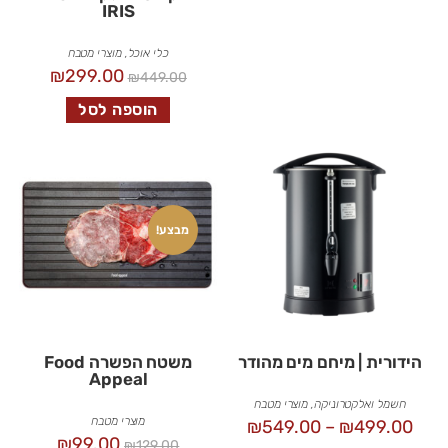
IRIS
כלי אוכל
,
מוצרי מטבח
₪
299.00
₪
449.00
הוספה לסל
מבצע!
הידורית | מיחם מים מהודר
משטח הפשרה Food
Appeal
חשמל ואלקטרוניקה
,
מוצרי מטבח
מוצרי מטבח
₪
549.00
–
₪
499.00
₪
99.00
₪
129.00