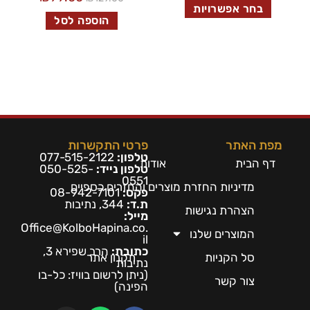
בחר אפשרויות
הוספה לסל
מפת האתר
פרטי התקשרות
טלפון:
077-515-2122
דף הבית
אודות
טלפון נייד:
050-525-
0551
מדיניות החזרת מוצרים והחזרים כספיים
פקס:
08-942-7101
ת.ד:
344, נתיבות
הצהרת נגישות
מייל:
Office@KolboHapina.co.
המוצרים שלנו
il
כתובת:
הרב שפירא 3,
סל הקניות
תקנון אתר
נתיבות
(ניתן לרשום בו
ויז: כל-בו
צור קשר
הפינה)