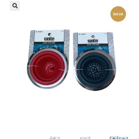
🔍
מבצע!