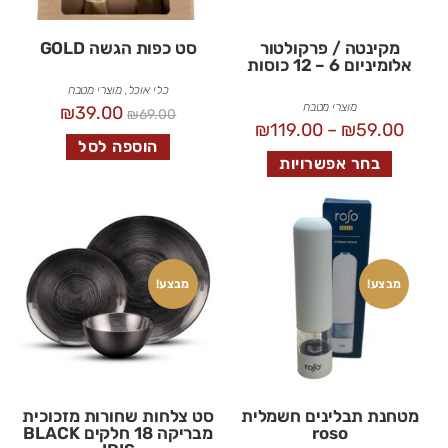
מקינטה / פרקולטור
סט כפות הגשה GOLD
אלומיניום 6 – 12 כוסות
כלי אוכל
,
מוצרי מטבח
מוצרי מטבח
₪
39.00
₪
69.00
₪
119.00
–
₪
59.00
הוספה לסל
בחר אפשרויות
מבצע!
מבצע!
מטחנת תבלינים חשמלית
סט צלחות שחורות מזכוכית
roso
מבריקה 18 חלקים BLACK