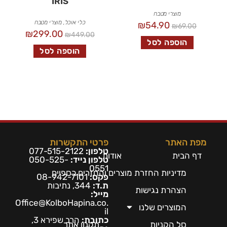
IRIS
מוצרי מטבח
כלי אוכל
,
מוצרי מטבח
₪
54.90
₪
69.00
₪
299.00
₪
449.00
הוספה לסל
הוספה לסל
מפת האתר
פרטי התקשרות
טלפון:
077-515-2122
דף הבית
אודות
טלפון נייד:
050-525-
0551
מדיניות החזרת מוצרים והחזרים כספיים
פקס:
08-942-7101
ת.ד:
344, נתיבות
הצהרת נגישות
מייל:
Office@KolboHapina.co.
המוצרים שלנו
il
כתובת:
הרב שפירא 3,
סל הקניות
תקנון אתר