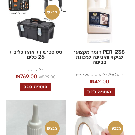
מבצע!
PER-238 חומר מקצועי
סט פטישון + ארגז כלים +
לניקוי והיגיינה למכונת
26 כלים
כביסה
כלי עבודה
Perfume
,
כלי עבודה
,
מוצרי נקיון
₪
769.00
₪
899.00
₪
42.00
הוספה לסל
הוספה לסל
מבצע!
מבצע!