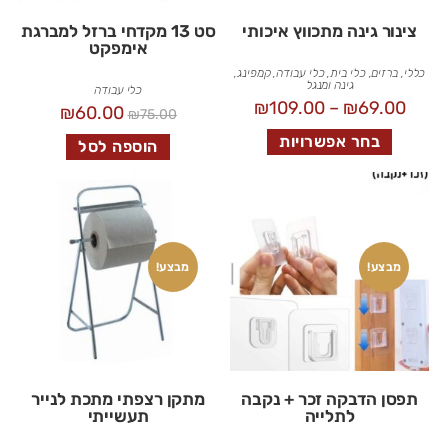
צינור גינה מתכווץ איכותי
סט 13 מקדחי ברזל למברגת
אימפקט
כללי
,
ברזים
,
כלי בית
,
כלי עבודה
,
קמפינג,
גינה ומנגל
כלי עבודה
₪
109.00
–
₪
69.00
₪
60.00
₪
75.00
בחר אפשרויות
הוספה לסל
מבצע!
מבצע!
תפסן הדבקה זכר + נקבה
מתקן רצפתי מתכת לנייר
לתלייה
תעשייתי