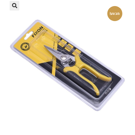
🔍
מבצע!