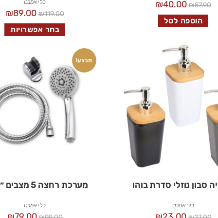
כלי אמבט
₪
40.00
₪
57.90
₪
89.00
₪
119.00
הוספה לסל
בחר אפשרויות
מבצע!
ה סבון נוזלי סדרת בוהו
מערכת רחצה 5 מצבים ״יואב״
כלי אמבט
כלי אמבט
₪
79.00
₪
23.00
₪
99.00
₪
27.00