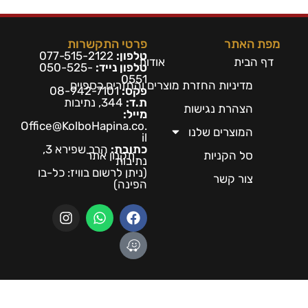
מפת האתר
פרטי התקשרות
טלפון:
077-515-2122
דף הבית
אודות
טלפון נייד:
050-525-
0551
מדיניות החזרת מוצרים והחזרים כספיים
פקס:
08-942-7101
ת.ד:
344, נתיבות
הצהרת נגישות
מייל:
Office@KolboHapina.co.
המוצרים שלנו
il
כתובת:
הרב שפירא 3,
סל הקניות
תקנון אתר
נתיבות
(ניתן לרשום בו
ויז: כל-בו
צור קשר
הפינה)