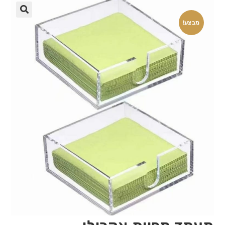
🔍
מבצע!