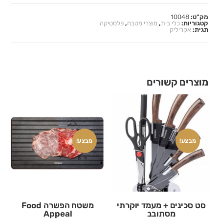
מק"ט:
10048
קטגוריות:
כלי בית
,
מוצרי מטבח
,
פלסטיקה
תגית:
אקריליק
מוצרים קשורים
מבצע!
מבצע!
סט סכינים + מעמד יוקרתי
משטח הפשרה Food
מסתובב
Appeal