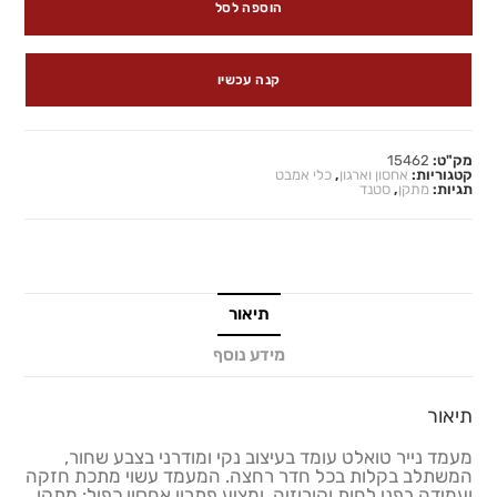
הוספה לסל
קנה עכשיו
מק"ט:
15462
קטגוריות:
אחסון וארגון
,
כלי אמבט
תגיות:
מתקן
,
סטנד
תיאור
מידע נוסף
תיאור
מעמד נייר טואלט עומד בעיצוב נקי ומודרני בצבע שחור,
המשתלב בקלות בכל חדר רחצה. המעמד עשוי מתכת חזקה
ועמידה בפני לחות וקורוזיה, ומציע פתרון אחסון כפול: מתקן