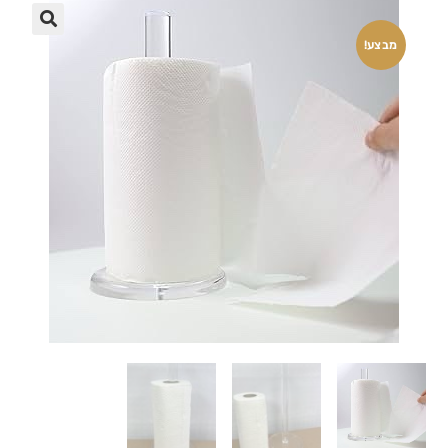
🔍
מבצע!