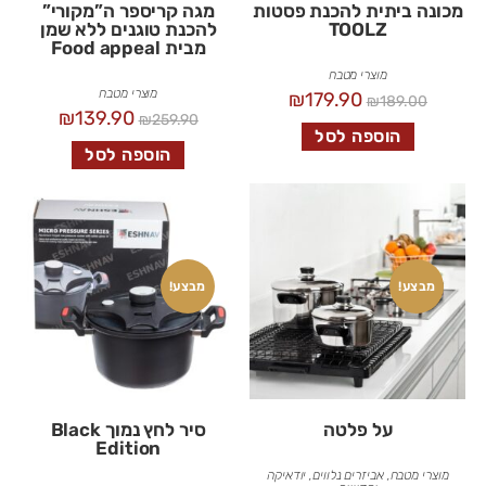
מכונה ביתית להכנת פסטות
מגה קריספר ה”מקורי”
TOOLZ
להכנת טוגנים ללא שמן
מבית Food appeal
מוצרי מטבח
מוצרי מטבח
₪
179.90
₪
189.00
₪
139.90
₪
259.90
הוספה לסל
הוספה לסל
מבצע!
מבצע!
על פלטה
סיר לחץ נמוך Black
Edition
מוצרי מטבח
,
אביזרים נלווים
,
יודאיקה