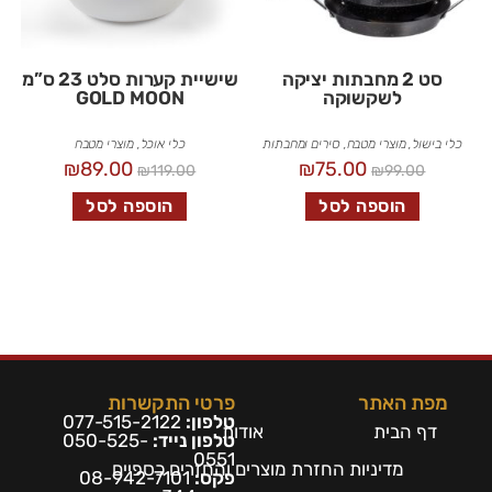
סט 2 מחבתות יציקה
שישיית קערות סלט 23 ס”מ
לשקשוקה
GOLD MOON
כלי בישול
,
מוצרי מטבח
,
סירים ומחבתות
כלי אוכל
,
מוצרי מטבח
₪
89.00
₪
75.00
₪
119.00
₪
99.00
הוספה לסל
הוספה לסל
מפת האתר
פרטי התקשרות
טלפון:
077-515-2122
דף הבית
אודות
טלפון נייד:
050-525-
0551
מדיניות החזרת מוצרים והחזרים כספיים
פקס:
08-942-7101