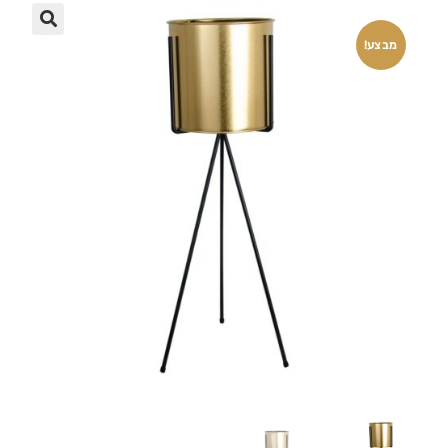
🔍
מבצע!