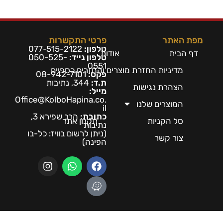
מפת האתר
פרטי התקשרות
טלפון:
077-515-2122
דף הבית
אודות
טלפון נייד:
050-525-
0551
מדיניות החזרת מוצרים והחזרים כספיים
פקס:
08-942-7101
ת.ד:
344, נתיבות
הצהרת נגישות
מייל:
Office@KolboHapina.co.
המוצרים שלנו
il
כתובת:
הרב שפירא 3,
סל הקניות
תקנון אתר
נתיבות
(ניתן לרשום בו
ויז: כל-בו
צור קשר
הפינה)