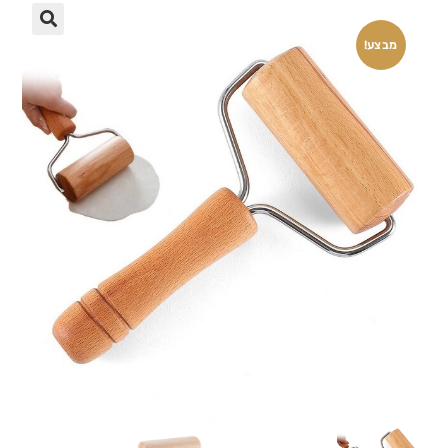
🔍
מבצע!