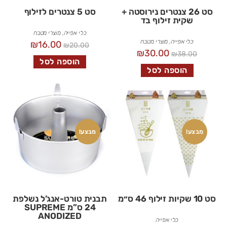
סט 26 צנטרים נירוסטה +
סט 5 צנטרים לזילוף
שקית זילוף בד
כלי אפייה
,
מוצרי מטבח
כלי אפייה
,
מוצרי מטבח
₪
16.00
₪
20.00
₪
30.00
₪
38.00
הוספה לסל
הוספה לסל
מבצע!
מבצע!
סט 10 שקיות זילוף 46 ס״מ
תבנית טורט-אנג’ל נשלפת
24 ס”מ SUPREME
ANODIZED
כלי אפייה